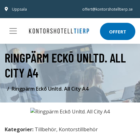
Uppsala
offert@kontorshotelltierp.se
OFFERT
RINGPÄRM ECKŌ UNLTD. ALL
CITY A4
Ringpärm Eckō Unltd. All City A4
Kategorier:
Tillbehör
,
Kontorstillbehör