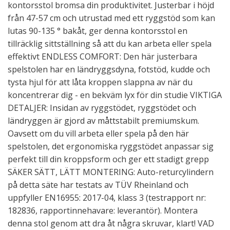
kontorsstol bromsa din produktivitet. Justerbar i höjd
från 47-57 cm och utrustad med ett ryggstöd som kan
lutas 90-135 ° bakåt, ger denna kontorsstol en
tillräcklig sittställning så att du kan arbeta eller spela
effektivt ENDLESS COMFORT: Den här justerbara
spelstolen har en ländryggsdyna, fotstöd, kudde och
tysta hjul för att låta kroppen slappna av när du
koncentrerar dig - en bekväm lyx för din studie VIKTIGA
DETALJER: Insidan av ryggstödet, ryggstödet och
ländryggen är gjord av måttstabilt premiumskum.
Oavsett om du vill arbeta eller spela på den här
spelstolen, det ergonomiska ryggstödet anpassar sig
perfekt till din kroppsform och ger ett stadigt grepp
SÄKER SÄTT, LÄTT MONTERING: Auto-returcylindern
på detta säte har testats av TÜV Rheinland och
uppfyller EN16955: 2017-04, klass 3 (testrapport nr:
182836, rapportinnehavare: leverantör). Montera
denna stol genom att dra åt några skruvar, klart! VAD