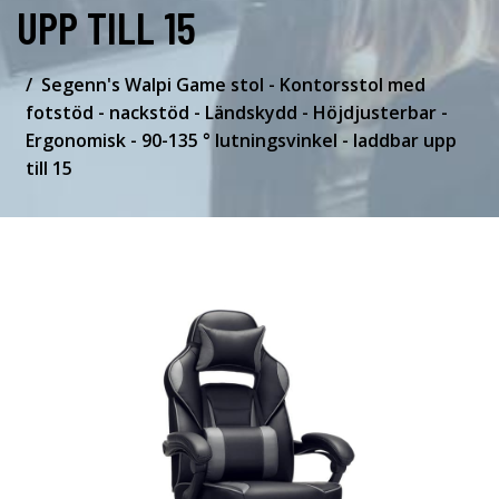
UPP TILL 15
Segenn's Walpi Game stol - Kontorsstol med
fotstöd - nackstöd - Ländskydd - Höjdjusterbar -
Ergonomisk - 90-135 ° lutningsvinkel - laddbar upp
till 15