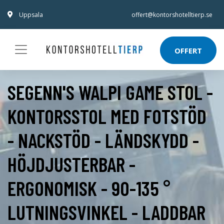
Uppsala
offert@kontorshotelltierp.se
OFFERT
SEGENN'S WALPI GAME STOL -
KONTORSSTOL MED FOTSTÖD
- NACKSTÖD - LÄNDSKYDD -
HÖJDJUSTERBAR -
ERGONOMISK - 90-135 °
LUTNINGSVINKEL - LADDBAR