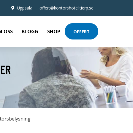
Uppsala
offert@kontorshotelltierp.se
M OSS
BLOGG
SHOP
OFFERT
VER
torsbelysning