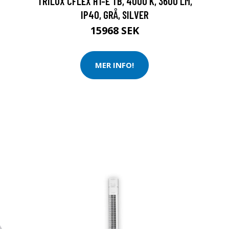
TRILUX CFLEX H1-E TB, 4000 K, 3600 LM,
IP40, GRÅ, SILVER
15968 SEK
MER INFO!