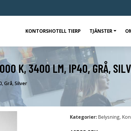
KONTORSHOTELL TIERP
TJÄNSTER
O
000 K, 3400 LM, IP40, GRÅ, SIL
, Grå, Silver
Kategorier:
Belysning
,
Kon