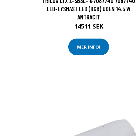
TRILUX LTX Z-SB3L- #7087740 7087740
LED-LYSMAST LED (RGB) UDEN 14.5 W
ANTRACIT
14511 SEK
MER INFO!