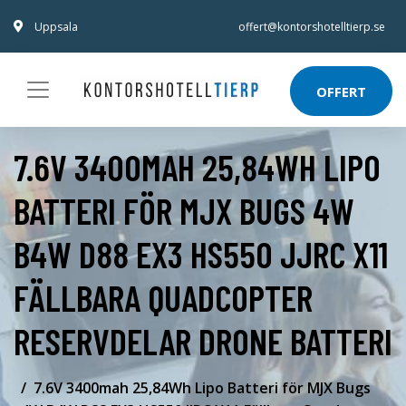
Uppsala
offert@kontorshotelltierp.se
OFFERT
7.6V 3400MAH 25,84WH LIPO
BATTERI FÖR MJX BUGS 4W
B4W D88 EX3 HS550 JJRC X11
FÄLLBARA QUADCOPTER
RESERVDELAR DRONE BATTERI
7.6V 3400mah 25,84Wh Lipo Batteri för MJX Bugs