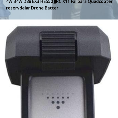
4W B4W D88 EX3 HS550 JJRC X11 Fällbara Quadcopter
reservdelar Drone Batteri