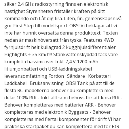
säker 2.4 GHz radiostyrning finns en elektronisk
hastighet Styrenheten friställer kraften på ditt
kommando och Låt dig fira. Liten, fin, gemenskapsnivå -
gör First Step till modellsport. OBS! Vi beklagar att vi
inte har hunnit översätta denna produkttext. Texten
nedan är maskinöversatt från tyska. Features 4WD
fyrhjulsdrift helt kullagrad 2 kugghjulsdifferentialer
Highlights + 35 km/h!!! Stänkvattenskyddad tack vare
komplett chassimcover Inkl. 7,4 V 1200 mAh
litiumjonbatteri och USB-laddningskabel
leveransomfattning Fordon · Sändare · Körbatteri ·
Laddkabel · Bruksanvisning. OBS! Tänk på att till de
flesta RC-modellerna behöver du komplettera med
delar 100% RtR - Inkl. allt som behövs för att köra RtR -
Behöver kompletteras med batterier ARR - Behöver
kompletteras med elektronik Byggsats - Behöver
kompletteras med flertal komponenter för drift Vi har
praktiska startpaket du kan komplettera med för RtR