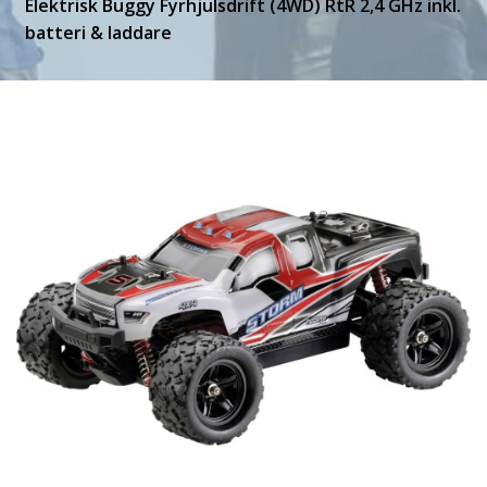
Elektrisk Buggy Fyrhjulsdrift (4WD) RtR 2,4 GHz inkl.
batteri & laddare