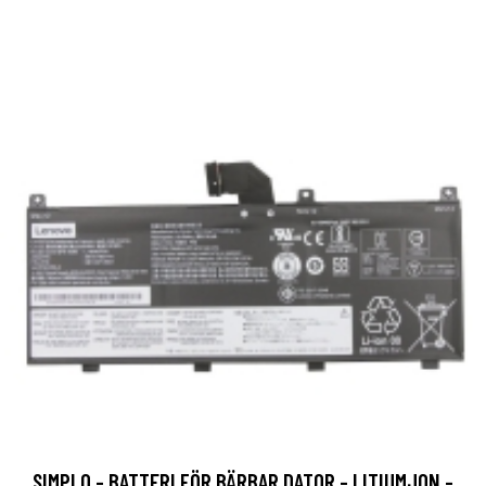
SIMPLO - BATTERI FÖR BÄRBAR DATOR - LITIUMJON -