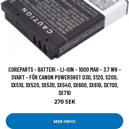
COREPARTS - BATTERI - LI-ION - 1000 MAH - 3.7 WH -
SVART - FÖR CANON POWERSHOT D30, S120, S200,
SX510, SX520, SX530, SX540, SX600, SX610, SX700,
SX710
270 SEK
MER INFO!