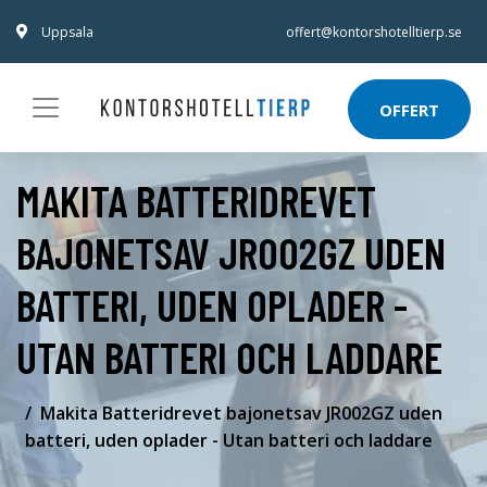
Uppsala
offert@kontorshotelltierp.se
OFFERT
MAKITA BATTERIDREVET
BAJONETSAV JR002GZ UDEN
BATTERI, UDEN OPLADER -
UTAN BATTERI OCH LADDARE
Makita Batteridrevet bajonetsav JR002GZ uden
batteri, uden oplader - Utan batteri och laddare